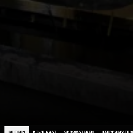
BEITSEN
KTL/E-COAT
CHROMATEREN
IJZERFOSFATER