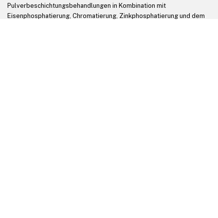
Pulverbeschichtungsbehandlungen in Kombination mit
Eisenphosphatierung, Chromatierung, Zinkphosphatierung und dem
New Dip Coating bestellen.
PLATZIEREN SIE IHRE BESTELLUNG IN EINDHOVEN
Kamp Coating Groep
Aktuelles
Über uns